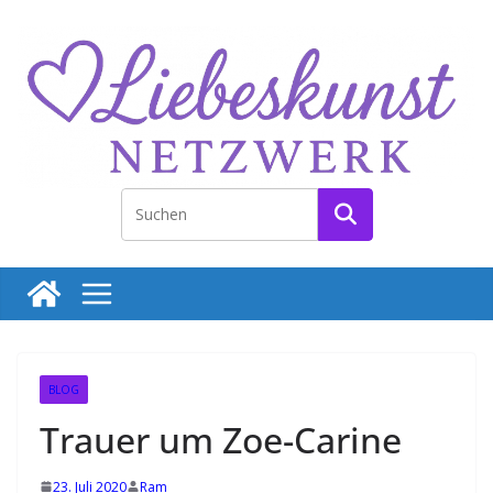
Zum
Inhalt
springen
T
e
r
m
i
n
e
f
ü
BLOG
r
Trauer um Zoe-Carine
l
i
23. Juli 2020
Ram