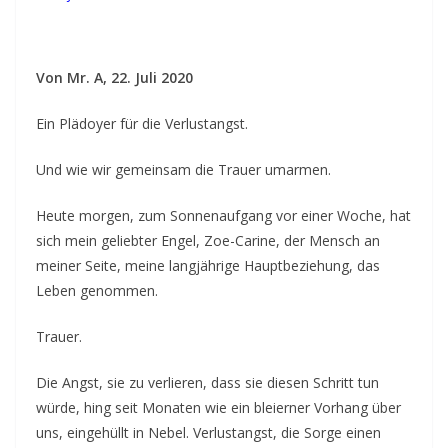
e
b
e
Von Mr. A,
22. Juli 2020
v
o
Ein Plädoyer für die Verlustangst.
l
l
Und wie wir gemeinsam die Trauer umarmen.
e
Heute morgen, zum Sonnenaufgang vor einer Woche, hat
n
sich mein geliebter Engel, Zoe-Carine, der Mensch an
K
meiner Seite, meine langjährige Hauptbeziehung, das
o
Leben genommen.
n
Trauer.
t
a
Die Angst, sie zu verlieren, dass sie diesen Schritt tun
k
würde, hing seit Monaten wie ein bleierner Vorhang über
t
uns, eingehüllt in Nebel. Verlustangst, die Sorge einen