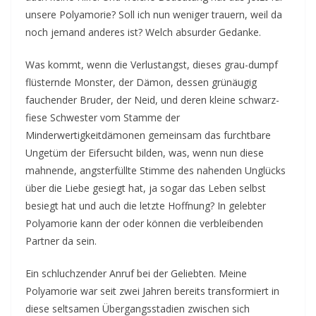
v
unsere Polyamorie? Soll ich nun weniger trauern, weil da
i
noch jemand anderes ist? Welch absurder Gedanke.
n
g
Was kommt, wenn die Verlustangst, dieses grau-dumpf
c
flüsternde Monster, der Dämon, dessen grünäugig
o
fauchender Bruder, der Neid, und deren kleine schwarz-
fiese Schwester vom Stamme der
n
Minderwertigkeitdämonen gemeinsam das furchtbare
t
Ungetüm der Eifersucht bilden, was, wenn nun diese
a
mahnende, angsterfüllte Stimme des nahenden Unglücks
c
über die Liebe gesiegt hat, ja sogar das Leben selbst
t
besiegt hat und auch die letzte Hoffnung? In gelebter
Polyamorie kann der oder können die verbleibenden
Partner da sein.
Ein schluchzender Anruf bei der Geliebten. Meine
Polyamorie war seit zwei Jahren bereits transformiert in
diese seltsamen Übergangsstadien zwischen sich