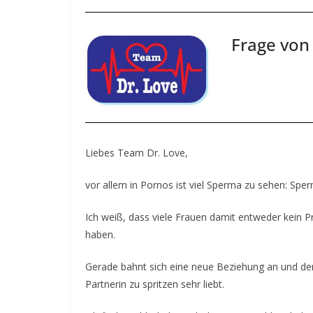
b
e
Frage von
v
o
l
l
e
n
Liebes Team Dr. Love,
K
vor allem in Pornos ist viel Sperma zu sehen: Sp
o
n
Ich weiß, dass viele Frauen damit entweder kein P
t
haben.
a
k
Gerade bahnt sich eine neue Beziehung an und der 
Partnerin zu spritzen sehr liebt.
t
–