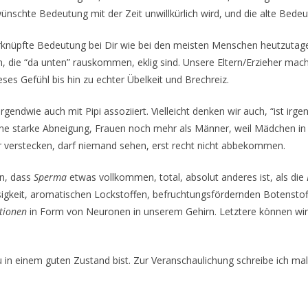
nschte Bedeutung mit der Zeit unwillkürlich wird, und die alte Bedeu
rknüpfte Bedeutung bei Dir wie bei den meisten Menschen heutzutage g
n, die “da unten” rauskommen, eklig sind. Unsere Eltern/Erzieher ma
ses Gefühl bis hin zu echter Übelkeit und Brechreiz.
ndwie auch mit Pipi assoziiert. Vielleicht denken wir auch, “ist irge
ine starke Abneigung, Frauen noch mehr als Männer, weil Mädchen in
ir verstecken, darf niemand sehen, erst recht nicht abbekommen.
en, dass
Sperma
etwas vollkommen, total, absolut anderes ist, als die
sigkeit, aromatischen Lockstoffen, befruchtungsfördernden Botensto
tionen
in Form von Neuronen in unserem Gehirn. Letztere können wir g
Du in einem guten Zustand bist. Zur Veranschaulichung schreibe ich m