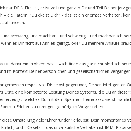
ch nur DEIN Ekel ist, er ist voll und ganz in Dir und Teil Deiner jetzi
h – die Täterin, “Du ekelst Dich” – das ist ein erlerntes Verhalten, ke
t aufzuhören.
… und schwierig, und machbar… und schwierig… und machbar. Ich beto
, wenn es Dir nicht auf Anhieb gelingt, oder Du mehrere Anläufe bra
s Du damit ein Problem hast.” – Ich finde das gar nicht blöd. Ich bin 
 und im Kontext Deiner persönlichen und gesellschaftlichen Vergangenh
cht angemessen respektvoll Dir selbst gegenüber, Deinen intelligenten 
r’s Erste eine kompetente Leistung Deines Systems, die Du an dieser S
en erzeugst, welches Du mit dem Sperma-Thema assoziierst, nämlic
s Sperma-Erleben zu erzeugen, gehörig im Wege stehen.
ür diese Umstellung viele “Ehrenrunden” erlaubst. Dein momentanes Verh
lkürlich, und – Gesetz: – das unwillkürliche Verhalten ist IMMER stärk