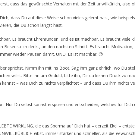
ierst, dass das gewünschte Verhalten mit der Zeit unwillkürlich, also 
Dich, dass Du auf diese Weise schon vieles gelernt hast, wie beispie
vieren, die Du schon längst hast.
chbar. Es braucht Ehrenrunden, und es ist machbar. Es braucht viele k
 Besenstrich denkt, an den nächsten Schritt. Es braucht Motivation
r immer wieder Pausen damit. UND: Es ist machbar. 🙂
ber sprichst. Nimm ihn mit ins Boot. Sag ihm ganz ehrlich, wo Du st
n willst. Bitte ihn um Geduld, bitte ihn, Dir da keinen Druck zu ma
kannst – was Dich zu nichts verpflichtet – und dass Du ihm nichts v
n. Nur Du selbst kannst erspüren und entscheiden, welches für Dich d
LEBTE WIRKUNG, die das Sperma auf Dich hat – derzeit Ekel – entste
 UNWILLKÜRLICH gibst, immer stärker und schneller, als die gewünsc