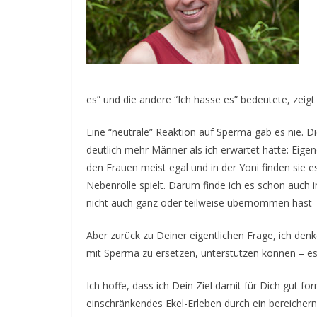
i
n
g
c
o
es” und die andere “Ich hasse es” bedeutete, zeigt 
n
t
Eine “neutrale” Reaktion auf Sperma gab es nie. 
a
deutlich mehr Männer als ich erwartet hätte: Eige
den Frauen meist egal und in der Yoni finden sie
c
Nebenrolle spielt. Darum finde ich es schon auch i
t
nicht auch ganz oder teilweise übernommen hast –
Aber zurück zu Deiner eigentlichen Frage, ich de
mit Sperma zu ersetzen, unterstützen können – es
Ich hoffe, dass ich Dein Ziel damit für Dich gut fo
einschränkendes Ekel-Erleben durch ein bereicher