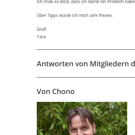
Ich finde es blöd, dass ich damit ein Problem ha
E
v
Über Tipps würde ich mich sehr freuen.
e
Gruß
n
Tara
t
d
a
Antworten von Mitgliedern d
t
e
s
f
Von Chono
o
r
l
o
v