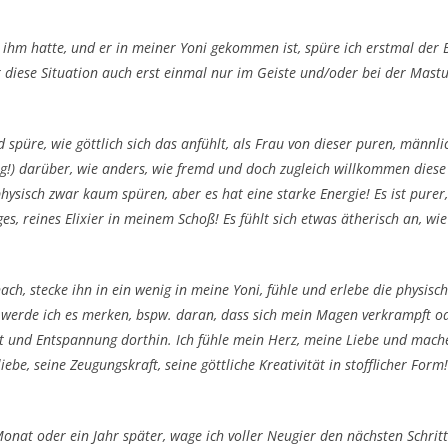
it ihm hatte, und er in meiner Yoni gekommen ist, spüre ich erstmal de
diese Situation auch erst einmal nur im Geiste und/oder bei der Mastu
 spüre, wie göttlich sich das anfühlt, als Frau von dieser puren, männl
tig!) darüber, wie anders, wie fremd und doch zugleich willkommen diese 
ysisch zwar kaum spüren, aber es hat eine starke Energie! Es ist purer,
ges, reines Elixier in meinem Schoß! Es fühlt sich etwas ätherisch an, wie
ach, stecke ihn in ein wenig in meine Yoni, fühle und erlebe die physisch
, werde ich es merken, bspw. daran, dass sich mein Magen verkrampft o
t und Entspannung dorthin. Ich fühle mein Herz, meine Liebe und mach
iebe, seine Zeugungskraft, seine göttliche Kreativität in stofflicher For
.
 Monat oder ein Jahr später, wage ich voller Neugier den nächsten Sch