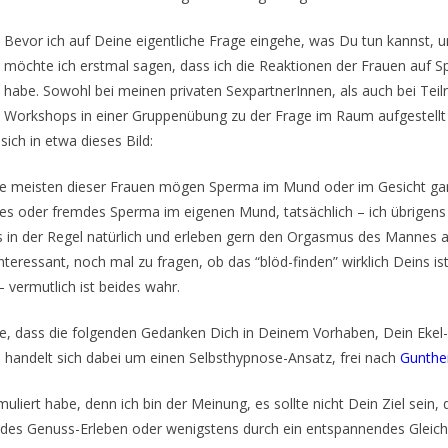
Bevor ich auf Deine eigentliche Frage eingehe, was Du tun kannst,
möchte ich erstmal sagen, dass ich die Reaktionen der Frauen auf 
habe. Sowohl bei meinen privaten SexpartnerInnen, als auch bei Teil
Workshops in einer Gruppenübung zu der Frage im Raum aufgestellt 
sich in etwa dieses Bild:
Die meisten dieser Frauen mögen Sperma im Mund oder im Gesicht gar
nes oder fremdes Sperma im eigenen Mund, tatsächlich – ich übrigens 
 es in der Regel natürlich und erleben gern den Orgasmus des Mannes
nteressant, noch mal zu fragen, ob das “blöd-finden” wirklich Deins i
 vermutlich ist beides wahr.
nke, dass die folgenden Gedanken Dich in Deinem Vorhaben, Dein Ekel
 handelt sich dabei um einen Selbsthypnose-Ansatz, frei nach
Gunthe
rmuliert habe, denn ich bin der Meinung, es sollte nicht Dein Ziel sei
ndes Genuss-Erleben oder wenigstens durch ein entspannendes Gleich