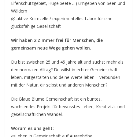
–
Elfenschutzgebiet, Hügelbeete …) umgeben von Seen und
E
Wäldern
v
🌿 aktive Keimzelle / experimentelles Labor für eine
e
glücksfähige Gesellschaft
n
Wir haben 2 Zimmer frei für Menschen, die
t
gemeinsam neue Wege gehen wollen.
d
a
Du bist zwischen 25 und 45 Jahre alt und suchst mehr als
t
den normalen Alltag? Du willst in echter Gemeinschaft
e
leben, mitgestalten und deine Werte leben – verbunden
mit der Natur, dir selbst und anderen Menschen?
s
f
Die Blaue Blume Gemeinschaft ist ein buntes,
o
wachsendes Projekt für bewusstes Leben, Kreativität und
r
gesellschaftlichen Wandel.
l
Worum es uns geht:
o
🌿Leben in Gemeinschaft auf Augenhöhe