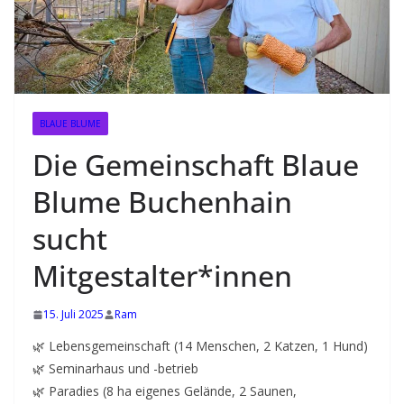
e
b
e
v
o
BLAUE BLUME
l
l
Die Gemeinschaft Blaue
e
Blume Buchenhain
n
K
sucht
o
Mitgestalter*innen
n
t
15. Juli 2025
Ram
a
🌿 Lebensgemeinschaft (14 Menschen, 2 Katzen, 1 Hund)
k
🌿 Seminarhaus und -betrieb
t
🌿 Paradies (8 ha eigenes Gelände, 2 Saunen,