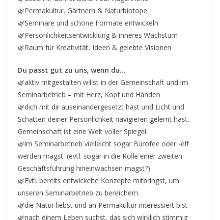
v
🌿Permakultur, Gärtnern & Naturbiotope
i
🌿Seminare und schöne Formate entwickeln
n
🌿Persönlichkeitsentwicklung & inneres Wachstum
g
🌿Raum für Kreativität, Ideen & gelebte Visionen
c
o
Du passt gut zu uns, wenn du…
🌿aktiv mitgestalten willst in der Gemeinschaft und im
n
Seminarbetrieb – mit Herz, Kopf und Händen
t
🌿dich mit dir auseinandergesetzt hast und Licht und
a
Schatten deiner Persönlichkeit navigieren gelernt hast.
c
Gemeinschaft ist eine Welt voller Spiegel.
t
🌿im Seminarbetrieb vielleicht sogar Bürofee oder -elf
werden magst. (evtl. sogar in die Rolle einer zweiten
Geschäftsführung hineinwachsen magst?)
🌿Evtl. bereits entwickelte Konzepte mitbringst, um
unseren Seminarbetrieb zu bereichern.
🌿die Natur liebst und an Permakultur interessiert bist
🌿nach einem Leben suchst, das sich wirklich stimmig