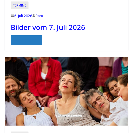
v
TERMINE
i
6. Juli 2026
Ram
n
Bilder vom 7. Juli 2026
g
c
Weiterlesen
o
n
t
a
c
t