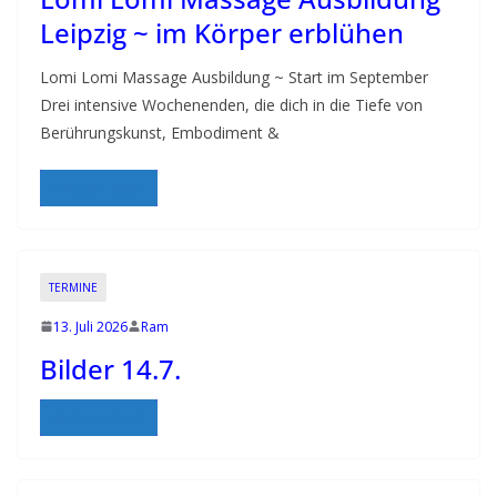
–
Leipzig ~ im Körper erblühen
E
v
Lomi Lomi Massage Ausbildung ~ Start im September
e
Drei intensive Wochenenden, die dich in die Tiefe von
n
Berührungskunst, Embodiment &
t
d
Weiterlesen
a
t
e
TERMINE
s
13. Juli 2026
Ram
f
Bilder 14.7.
o
r
Weiterlesen
l
o