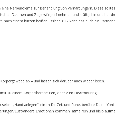
e eine Narbencreme zur Behandlung von Vernarbungern. Diese solltest
zwischen Daumen und Zeigewfingerf nehmen und kräftig hin und her d
, nach einem kurzen heißen Sitzbad z. B. kann das auch ein Partner 
 Körpergewebe ab – und lassen sich darüber auch wieder lösen.
h damit zu einem Körpertherapeuten, oder zum DeArmouring.
 selbst „Hand anlegen“: nimm Dir Zeit und Ruhe, berühre Deine Yoni
nnerungen/Lust/andere Emotionen kommen, atme rein und bleib aufm