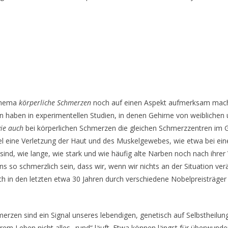
Thema
körperliche Schmerzen
noch auf einen Aspekt aufmerksam machen
n haben in experimentellen Studien, in denen Gehirne von weibliche
ie auch
bei körperlichen Schmerzen die gleichen Schmerzzentren im G
iel eine Verletzung der Haut und des Muskelgewebes, wie etwa bei
 sind, wie lange, wie stark und wie häufig alte Narben noch nach ihr
uns so schmerzlich sein, dass wir, wenn wir nichts an der Situation ve
h in den letzten etwa 30 Jahren durch verschiedene Nobelpreisträger
hmerzen sind ein Signal unseres lebendigen, genetisch auf Selbsthei
m Leben nicht alles „rund“ läuft. Etwa können längst für überwund