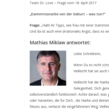
Team Dr. Love – Frage vom 18. April 2017
b
e
„Dammrissnarbe von der Geburt – was tun?“
v
o
Frage:
„Habt ihr Tipps, wie frau mit einer Dammri
l
Und da ist auch eine (irrationale) Angst, dass es 
l
Mathias Miklaw antwortet:
e
n
Liebe Schreiberin,
K
Wenn Du es nicht schon
o
Vielleicht hat sie auch
n
t
Vielleicht hat die Nar
a
Gelegenheit, Dich gene
k
selbstverständlich funktioniert. Achte darauf, wa
t
oder Varianten, die für Dich , die Narbe und dei
–
Neues aus, verlasst die eingefahrenen Weg. Viellei