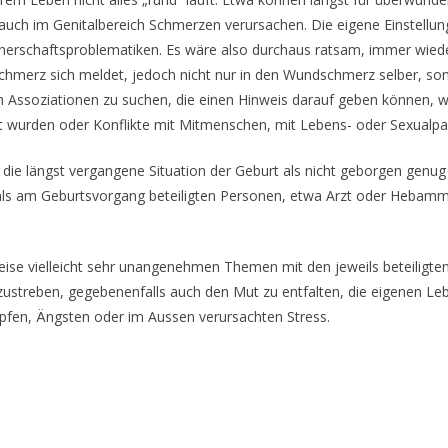
uch im Genitalbereich Schmerzen verursachen. Die eigene Einstellung
rtnerschaftsproblematiken. Es wäre also durchaus ratsam, immer wied
Schmerz sich meldet, jedoch nicht nur in den Wundschmerz selber, s
h Assoziationen zu suchen, die einen Hinweis darauf geben können, 
wurden oder Konflikte mit Mitmenschen, mit Lebens- oder Sexualpartn
au die längst vergangene Situation der Geburt als nicht geborgen gen
s am Geburtsvorgang beteiligten Personen, etwa Arzt oder Hebam
eilweise vielleicht sehr unangenehmen Themen mit den jeweils beteili
ustreben, gegebenenfalls auch den Mut zu entfalten, die eigenen 
pfen, Ängsten oder im Aussen verursachten Stress.