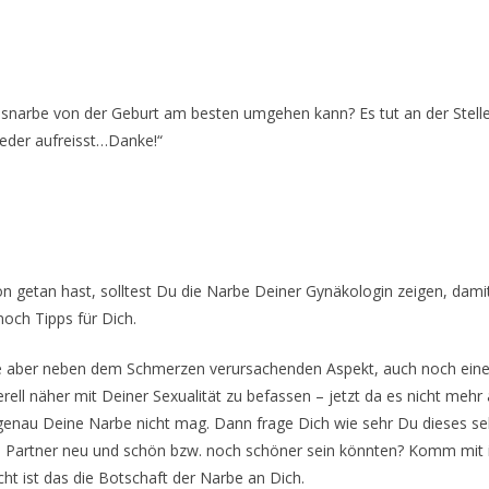
ssnarbe von der Geburt am besten umgehen kann? Es tut an der Stell
wieder aufreisst…Danke!“
 getan hast, solltest Du die Narbe Deiner Gynäkologin zeigen, damit s
 noch Tipps für Dich.
be aber neben dem Schmerzen verursachenden Aspekt, auch noch einen 
rell näher mit Deiner Sexualität zu befassen – jetzt da es nicht mehr
s genau Deine Narbe nicht mag. Dann frage Dich wie sehr Du dieses sel
nen Partner neu und schön bzw. noch schöner sein könnten? Komm mit i
cht ist das die Botschaft der Narbe an Dich.