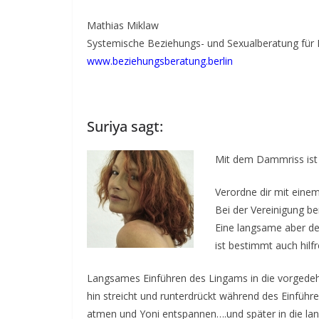
E
Mathias Miklaw
v
Systemische Beziehungs- und Sexualberatung für 
e
www.beziehungsberatung.berlin
n
t
d
Suriya sagt:
a
t
Mit dem Dammriss ist 
e
s
Verordne dir mit eine
Bei der Vereinigung be
f
Eine langsame aber de
o
ist bestimmt auch hilfr
r
l
Langsames Einführen des Lingams in die vorgedeh
o
hin streicht und runterdrückt während des Einfüh
v
atmen und Yoni entspannen….und später in die lan