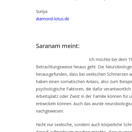
i
Suriya
n
diamond-lotus.de
g
c
o
Saranam meint:
n
t
Ich möchte bei dem 
a
Betrachtungsweise hinaus geht. Die Neurobiologe
c
herausgefunden, dass bei seelischen Schmerzen
w
t
haben einen somatischen Anlass, also zum Beisp
psychologische Faktoren, die dafür verantwortlich
Arbeitsplatz oder Zwist in der Familie können für 
entwickeln können. Auch das wurde neurobiologisc
nachgewiesen.
Nicht nur seelische, sondern auch körperliche Sc
darauf aufmerksam machen möchte, dass in unsere