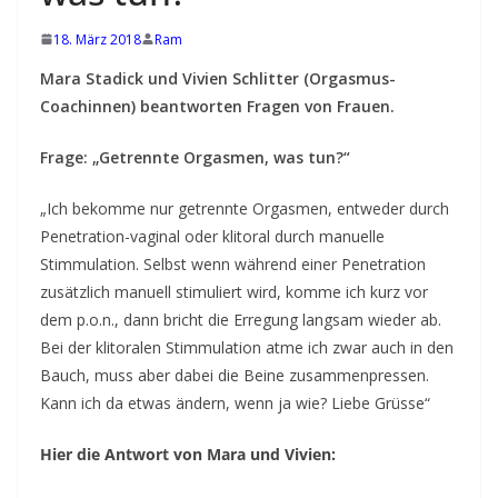
e
b
18. März 2018
Ram
e
Mara Stadick und Vivien Schlitter (Orgasmus-
v
Coachinnen) beantworten Fragen von Frauen.
o
l
Frage: „Getrennte Orgasmen, was tun?“
l
„Ich bekomme nur getrennte Orgasmen, entweder durch
e
Penetration-vaginal oder klitoral durch manuelle
n
Stimmulation. Selbst wenn während einer Penetration
K
zusätzlich manuell stimuliert wird, komme ich kurz vor
o
dem p.o.n., dann bricht die Erregung langsam wieder ab.
n
Bei der klitoralen Stimmulation atme ich zwar auch in den
t
Bauch, muss aber dabei die Beine zusammenpressen.
Kann ich da etwas ändern, wenn ja wie? Liebe Grüsse“
a
k
Hier die Antwort von Mara und Vivien:
t