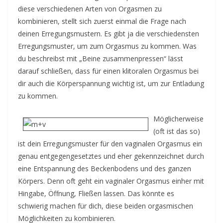
v
diese verschiedenen Arten von Orgasmen zu
i
kombinieren, stellt sich zuerst einmal die Frage nach
n
deinen Erregungsmustern. Es gibt ja die verschiedensten
g
Erregungsmuster, um zum Orgasmus zu kommen. Was
c
du beschreibst mit „Beine zusammenpressen“ lässt
o
darauf schließen, dass für einen klitoralen Orgasmus bei
dir auch die Körperspannung wichtig ist, um zur Entladung
n
zu kommen.
t
a
Möglicherweise
c
(oft ist das so)
t
ist dein Erregungsmuster für den vaginalen Orgasmus ein
genau entgegengesetztes und eher gekennzeichnet durch
eine Entspannung des Beckenbodens und des ganzen
Körpers. Denn oft geht ein vaginaler Orgasmus einher mit
Hingabe, Öffnung, Fließen lassen. Das könnte es
schwierig machen für dich, diese beiden orgasmischen
Möglichkeiten zu kombinieren.