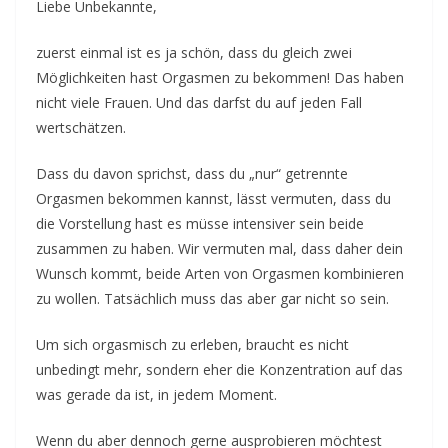
–
Liebe Unbekannte,
E
zuerst einmal ist es ja schön, dass du gleich zwei
v
Möglichkeiten hast Orgasmen zu bekommen! Das haben
e
nicht viele Frauen. Und das darfst du auf jeden Fall
n
wertschätzen.
t
d
Dass du davon sprichst, dass du „nur“ getrennte
a
Orgasmen bekommen kannst, lässt vermuten, dass du
die Vorstellung hast es müsse intensiver sein beide
t
zusammen zu haben. Wir vermuten mal, dass daher dein
e
Wunsch kommt, beide Arten von Orgasmen kombinieren
s
zu wollen. Tatsächlich muss das aber gar nicht so sein.
f
o
Um sich orgasmisch zu erleben, braucht es nicht
r
unbedingt mehr, sondern eher die Konzentration auf das
l
was gerade da ist, in jedem Moment.
o
Wenn du aber dennoch gerne ausprobieren möchtest