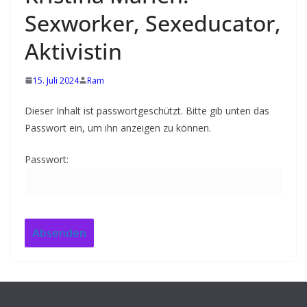
e
Sexworker, Sexeducator,
b
e
Aktivistin
v
o
15. Juli 2024
Ram
l
Dieser Inhalt ist passwortgeschützt. Bitte gib unten das
l
Passwort ein, um ihn anzeigen zu können.
e
n
Passwort:
K
o
n
t
a
k
t