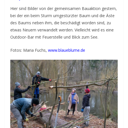
e
b
Hier sind Bilder von der gemeinsamen Bauaktion gestern,
bei der ein beim Sturm umgestürzter Baum und die Äste
e
des Baums neben ihm, die beschädigt worden sind, zu
v
etwas Neuem verwandelt werden. Vielleicht wird es eine
o
Outdoor-Bar mit Feuerstelle und Blick zum See.
l
l
Fotos: Maria Fuchs,
www.blaueblume.de
e
n
K
o
n
t
a
k
t