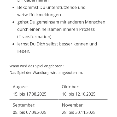
Dir dabei helfen.
e
Bekommst Du unterstützende und
n
weise Rückmeldungen.
t
gehst Du gemeinsam mit anderen Menschen
d
durch einen heilsamen inneren Prozess
a
(Transformation).
t
lernst Du Dich selbst besser kennen und
e
lieben.
s
f
Wann wird das Spiel angeboten?
o
Das Spiel der Wandlung wird angeboten im:
r
August:
Oktober:
l
15. bis 17.08.2025
10. bis 12.10.2025
o
v
September:
November:
i
05. bis 07.09.2025
28. bis 30.11.2025
n