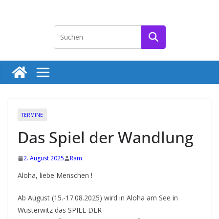
Zum
Inhalt
T
springen
e
r
m
i
n
e
TERMINE
f
Das Spiel der Wandlung
ü
r
2. August 2025
Ram
l
Aloha, liebe Menschen !
i
e
Ab August (15.-17.08.2025) wird in Aloha am See in
b
Wusterwitz das SPIEL DER
e