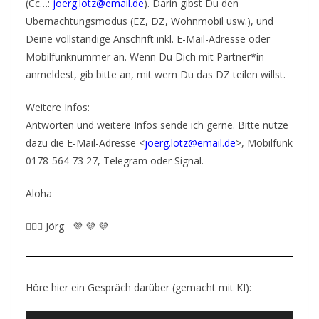
(Cc…:
joerg.lotz@email.de
). Darin gibst Du den
Übernachtungsmodus (EZ, DZ, Wohnmobil usw.), und
Deine vollständige Anschrift inkl. E-Mail-Adresse oder
Mobilfunknummer an. Wenn Du Dich mit Partner*in
anmeldest, gib bitte an, mit wem Du das DZ teilen willst.
Weitere Infos:
Antworten und weitere Infos sende ich gerne. Bitte nutze
dazu die E-Mail-Adresse <
joerg.lotz@email.de
>, Mobilfunk
0178-564 73 27, Telegram oder Signal.
Aloha
🙋🏼‍♂️ Jörg 💜 💜 💜
Höre hier ein Gespräch darüber (gemacht mit KI):