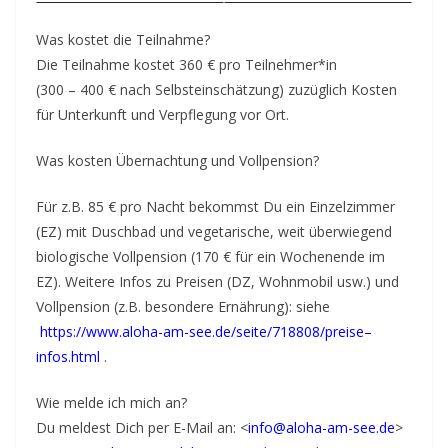
g
Was kostet die Teilnahme?
c
Die Teilnahme kostet 360 € pro Teilnehmer*in
o
(300 – 400 € nach Selbsteinschätzung) zuzüglich Kosten
n
für Unterkunft und Verpflegung vor Ort.
t
Was kosten Übernachtung und Vollpension?
a
c
Für z.B. 85 € pro Nacht bekommst Du ein Einzelzimmer
t
(EZ) mit Duschbad und vegetarische, weit überwiegend
biologische Vollpension (170 € für ein Wochenende im
EZ). Weitere Infos zu Preisen (DZ, Wohnmobil usw.) und
Vollpension (z.B. besondere Ernährung): siehe
https://www.aloha-am-see.de/seite/718808/preise–
infos.html
.
Wie melde ich mich an?
Du meldest Dich per E-Mail an: <
info@aloha-am-see.de
>