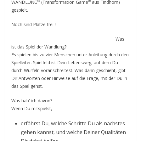
®
®
WANDLUNG
(Transformation Game
aus Findhorn)
v
gespielt.
o
Noch sind Plätze frei !
l
l
Was
e
ist das Spiel der Wandlung?
n
Es spielen bis zu vier Menschen unter Anleitung durch den
K
Spielleiter. Spielfeld ist Dein Lebensweg, auf dem Du
o
durch Würfeln voranschreitest. Was dann geschieht, gibt
Dir Antworten oder Hinweise auf die Frage, mit der Du in
n
das Spiel gehst.
t
a
Was hab‘ ich davon?
k
Wenn Du mitspielst,
t
–
erfährst Du, welche Schritte Du als nächstes
E
gehen kannst, und welche Deiner Qualitäten
v