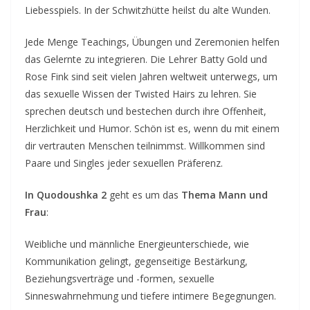
Liebesspiels. In der Schwitzhütte heilst du alte Wunden.
e
n
Jede Menge Teachings, Übungen und Zeremonien helfen
t
das Gelernte zu integrieren. Die Lehrer Batty Gold und
d
Rose Fink sind seit vielen Jahren weltweit unterwegs, um
das sexuelle Wissen der Twisted Hairs zu lehren. Sie
a
sprechen deutsch und bestechen durch ihre Offenheit,
t
Herzlichkeit und Humor. Schön ist es, wenn du mit einem
e
dir vertrauten Menschen teilnimmst. Willkommen sind
s
Paare und Singles jeder sexuellen Präferenz.
f
o
In Quodoushka 2
geht es um das
Thema Mann und
r
Frau
:
l
Weibliche und männliche Energieunterschiede, wie
o
Kommunikation gelingt, gegenseitige Bestärkung,
v
Beziehungsverträge und -formen, sexuelle
i
Sinneswahrnehmung und tiefere intimere Begegnungen.
n