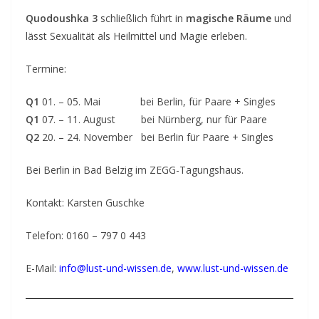
g
Quodoushka 3
schließlich führt in
magische Räume
und
lässt Sexualität als Heilmittel und Magie erleben.
c
o
Termine:
n
t
Q1
01. – 05. Mai bei Berlin, für Paare + Singles
a
Q1
07. – 11. August bei Nürnberg, nur für Paare
Q2
20. – 24. November bei Berlin für Paare + Singles
c
t
Bei Berlin in Bad Belzig im ZEGG-Tagungshaus.
Kontakt: Karsten Guschke
Telefon: 0160 – 797 0 443
E-Mail:
info@lust-und-wissen.de
,
www.lust-und-wissen.de