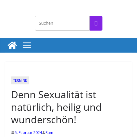
Zum
Inhalt
T
springen
e
r
m
i
n
e
f
TERMINE
ü
Denn Sexualität ist
r
l
natürlich, heilig und
i
wunderschön!
e
b
5. Februar 2024
Ram
e