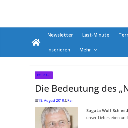
Zum
Inhalt
T
springen
e
r
Newsletter
Last-Minute
Ter
m
Inserieren
Mehr
i
n
e
f
PODCAST
ü
Die Bedeutung des „N
r
l
18. August 2019
Ram
i
Sugata Wolf Schneid
e
unser Liebesleben un
b