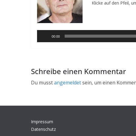
e
Klicke auf den Pfeil, 
v
Audio-
o
Player
l
l
00:00
e
n
K
Schreibe einen Kommentar
o
n
Du musst
angemeldet
sein, um einen Kommen
t
a
k
t
–
Impressum
Datenschutz
E