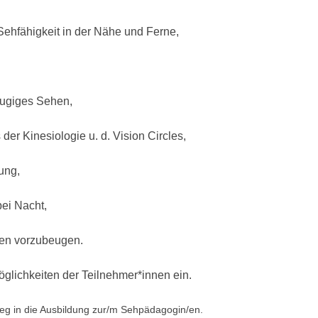
ehfähigkeit in der Nähe und Ferne,
äugiges Sehen,
er Kinesiologie u. d. Vision Circles,
ung,
ei Nacht,
en vorzubeugen.
glichkeiten der Teilnehmer*innen ein.
ieg in die Ausbildung
zur/m Sehpädagogin/en.