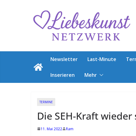
Zum
Inhalt
springen
T
e
r
m
Newsletter
Last-Minute
Ter
i
n
Inserieren
Mehr
e
f
ü
TERMINE
r
Die SEH-Kraft wieder 
l
i
11. Mai 2022
Ram
e