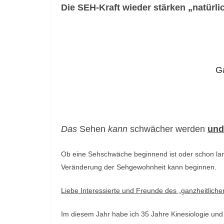
Die SEH-Kraft wieder stärken „natürl
b
e
v
o
l
Ga
l
e
n
K
Das
Sehen
kann
schwächer werden
und
o
n
Ob eine Sehschwäche beginnend ist oder schon lang
t
Veränderung der Sehgewohnheit kann beginnen.
a
k
Liebe Interessierte und Freunde des „ganzheitliche
t
Im diesem Jahr habe ich 35 Jahre Kinesiologie und
–