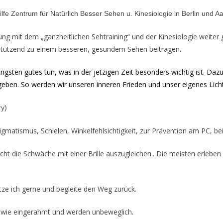
ilfe Zentrum für Natürlich Besser Sehen u. Kinesiologie in Berlin und
hrung mit dem „ganzheitlichen Sehtraining“ und der Kinesiologie weit
erstützend zu einem besseren, gesundem Sehen beitragen.
gsten gutes tun, was in der jetzigen Zeit besonders wichtig ist. Daz
ben. So werden wir unseren inneren Frieden und unser eigenes Licht 
ry)
Astigmatismus, Schielen, Winkelfehlsichtigkeit, zur Prävention am PC, 
t die Schwäche mit einer Brille auszugleichen.. Die meisten erleben d
tze ich gerne und begleite den Weg zurück.
ind wie eingerahmt und werden unbeweglich.