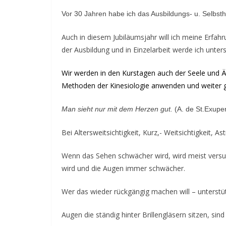
E
Vor 30 Jahren habe ich das Ausbildungs- u. Selbsth
v
e
Auch in diesem Jubiläumsjahr will ich meine Erfa
der Ausbildung und in Einzelarbeit werde ich unt
n
t
Wir werden in den Kurstagen auch der Seele und Än
d
Methoden der Kinesiologie anwenden und weiter ge
a
t
Man sieht nur mit dem Herzen gut.
(A. de St.Exupe
e
Bei Altersweitsichtigkeit, Kurz,- Weitsichtigkeit, 
s
f
Wenn das Sehen schwächer wird, wird meist versuch
o
wird und die Augen immer schwächer.
r
Wer das wieder rückgängig machen will – unterstü
l
o
Augen die ständig hinter Brillengläsern sitzen, s
v