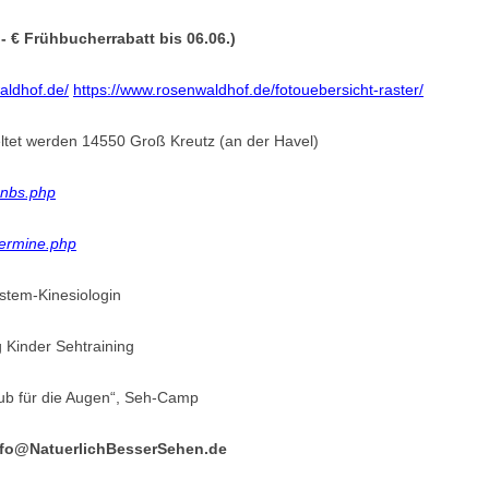
- € Frühbucherrabatt bis 06.06.)
aldhof.de/
https://www.rosenwaldhof.de/fotouebersicht-raster/
tet werden 14550 Groß Kreutz (an der Havel)
nnbs.php
termine.php
stem-Kinesiologin
 Kinder Sehtraining
ub für die Augen“, Seh-Camp
nfo@NatuerlichBesserSehen.de