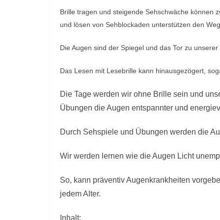
i
Brille tragen und steigende Sehschwäche können 
n
und lösen von Sehblockaden unterstützen den Weg
g
Die Augen sind der Spiegel und das Tor zu unserer
c
o
Das Lesen mit Lesebrille kann hinausgezögert, so
n
t
Die Tage werden wir ohne Brille sein und uns
a
Übungen die Augen entspannter und energiev
c
t
Durch Sehspiele und Übungen werden die Aug
Wir werden lernen wie die Augen Licht unempf
So, kann präventiv Augenkrankheiten vorgebeu
jedem Alter.
Inhalt: