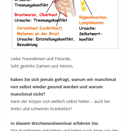
–
E
v
e
n
t
d
a
Liebe Freundinnen und Freunde,
t
Sehr geehrte Damen und Herren,
e
haben Sie sich jemals gefragt, warum wir manchmal
s
von selbst wieder gesund werden und warum
f
manchmal nicht?
o
Kann der Körper sich wirklich selbst heilen – auch bei
r
Krebs und schweren Krankeiten?
l
o
In diesem Wochenendseminar erfahren Sie:
Wie Krankheiten entstehen und heilen nach einer von der