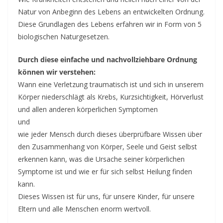
v
Natur von Anbeginn des Lebens an entwickelten Ordnung.
i
Diese Grundlagen des Lebens erfahren wir in Form von 5
n
biologischen Naturgesetzen.
g
c
Durch diese einfache und nachvollziehbare Ordnung
o
können wir verstehen:
n
Wann eine Verletzung traumatisch ist und sich in unserem
Körper niederschlägt als Krebs, Kurzsichtigkeit, Hörverlust
t
und allen anderen körperlichen Symptomen
a
und
c
wie jeder Mensch durch dieses überprüfbare Wissen über
t
den Zusammenhang von Körper, Seele und Geist selbst
erkennen kann, was die Ursache seiner körperlichen
Symptome ist und wie er für sich selbst Heilung finden
kann.
Dieses Wissen ist für uns, für unsere Kinder, für unsere
Eltern und alle Menschen enorm wertvoll.