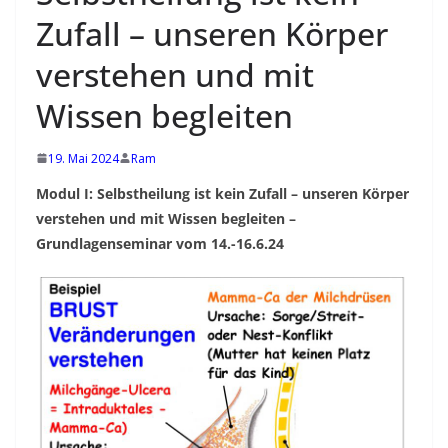
e
Zufall – unseren Körper
b
e
verstehen und mit
v
Wissen begleiten
o
l
19. Mai 2024
Ram
l
Modul I: Selbstheilung ist kein Zufall – unseren Körper
e
verstehen und mit Wissen begleiten –
n
Grundlagenseminar vom 14.-16.6.24
K
o
n
t
a
k
t