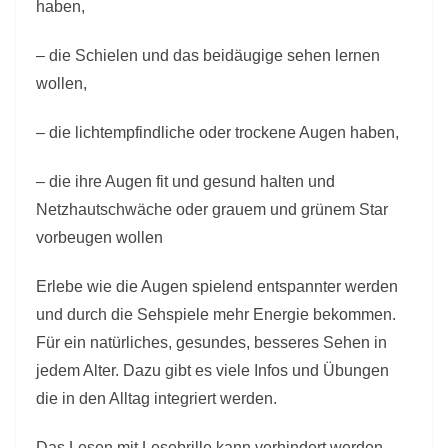
v
haben,
i
– die Schielen und das beidäugige sehen lernen
n
wollen,
g
c
– die lichtempfindliche oder trockene Augen haben,
o
n
– die ihre Augen fit und gesund halten und
t
Netzhautschwäche oder grauem und grünem Star
a
vorbeugen wollen
c
t
Erlebe wie die Augen spielend entspannter werden
und durch die Sehspiele mehr Energie bekommen.
Für ein natürliches, gesundes, besseres Sehen in
jedem Alter. Dazu gibt es viele Infos und Übungen
die in den Alltag integriert werden.
Das Lesen mit Lesebrille kann verhindert werden,