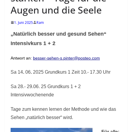
e
Augen und die Seele
b
e
1. Juni 2025
Ram
v
o
„Natürlich besser und gesund Sehen“
l
Intensivkurs 1 + 2
l
e
Antwort an:
besser-sehen-s.pinter@posteo.com
n
Sa
14
.
06
.
202
5
Grundkurs 1
Zeit 10.- 17.30 Uhr
K
o
Sa 28.- 29.06. 25 Grundkurs 1 + 2
n
Intensivwochenende
t
a
Tage zum kennen lernen der Methode und wie das
k
Sehen „natürlich besser“ wird.
t
Für alle: