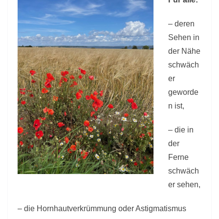
–
E
– deren
v
Sehen in
e
der Nähe
n
schwäch
t
er
d
geworde
a
n ist,
t
e
– die in
s
der
f
Ferne
o
schwäch
r
er sehen,
l
o
– die Hornhautverkrümmung oder Astigmatismus