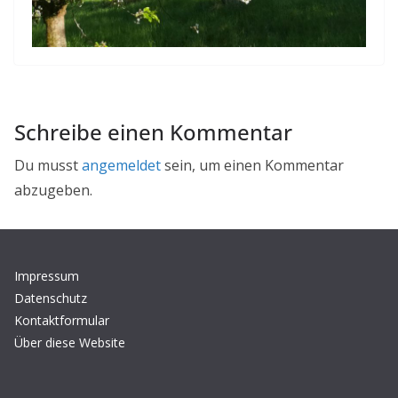
v
i
n
g
c
o
Schreibe einen Kommentar
n
Du musst
angemeldet
sein, um einen Kommentar
t
abzugeben.
a
c
t
Impressum
Datenschutz
Kontaktformular
Über diese Website