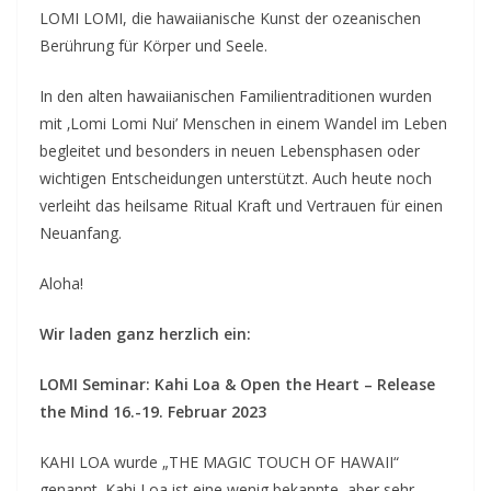
–
LOMI LOMI, die hawaiianische Kunst der ozeanischen
E
Berührung für Körper und Seele.
v
e
In den alten hawaiianischen Familientraditionen wurden
n
mit ‚Lomi Lomi Nui’ Menschen in einem Wandel im Leben
begleitet und besonders in neuen Lebensphasen oder
t
wichtigen Entscheidungen unterstützt. Auch heute noch
d
verleiht das heilsame Ritual Kraft und Vertrauen für einen
a
Neuanfang.
t
e
Aloha!
s
Wir laden ganz herzlich ein:
f
o
LOMI Seminar: Kahi Loa & Open the Heart – Release
r
the Mind 16.-19. Februar 2023
l
o
KAHI LOA wurde „THE MAGIC TOUCH OF HAWAII“
genannt. Kahi Loa ist eine wenig bekannte, aber sehr