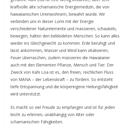
v
kraftvolle alte schamanische Energiemedizin, die von
i
hawaiianischen Ureinwohnern, bewahrt wurde. Wir
n
verbinden uns in dieser Lomi mit der Energie
g
verschiedener Naturelemente und massieren, schaukeln,
c
bewegen, halten den bekleideten Menschen. So kann alles
o
wieder ins Gleichgewicht zu kommen. Erde beruhigt und
n
lässt ankommen, Wasser und Wind kann vitalisieren,
t
Feuer überraschen, zudem massieren die Hawaiianer
auch mit den Elementen Pflanze, Mensch und Tier. Der
a
Zweck von Kahi Loa ist es, den freien, reichlichen Fluss
c
von MANA – der Lebenskraft – zu fördern. So entsteht
t
tiefe Entspannung und die körpereigene Heilungsfähigkeit
wird unterstützt.
Es macht so viel Freude zu empfangen und ist für jeden
leicht zu erlernen, unabhängig von Alter oder
schamanischen Fähigkeiten.