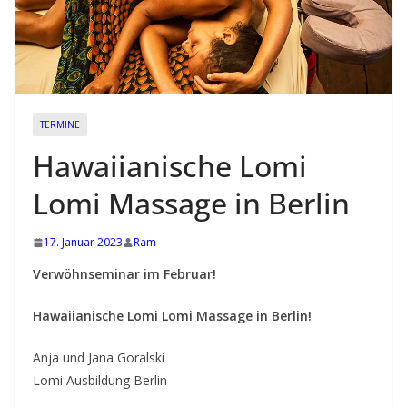
e
b
e
v
o
TERMINE
l
l
Hawaiianische Lomi
e
Lomi Massage in Berlin
n
K
17. Januar 2023
Ram
o
Verwöhnseminar im Februar!
n
t
Hawaiianische Lomi Lomi Massage in Berlin!
a
k
Anja und Jana Goralski
Lomi Ausbildung Berlin
t